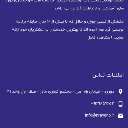
برنامه نویسی تحت وب، ویندوز، موبایل، خدمات شبکه و برگذاری دوره
های آموزشی و ارتباطات آنلاین می باشد.
متشکل از تیمی جوان و خلاق که با بیش از 10 سال سابقه برنامه
نویسی گرد هم آمده اند تا بهترین خدمات را به مشتریان خود ارائه
نماید.
+مشاهده کامل
اطلاعات تماس
location_on
دورود - خیابان راه آهن - مجتمع تجاری مادر - طبقه اول واحد 41
phone_android
09169859652
email
info@nrayanp.ir