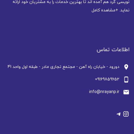
نویسی گرد هم آمده اند تا بهترین خدمات را به مشتریان خود ارائه
نماید.
+مشاهده کامل
اطلاعات تماس
location_on
دورود - خیابان راه آهن - مجتمع تجاری مادر - طبقه اول واحد 41
phone_android
09169859652
email
info@nrayanp.ir
تلگرام
اینستاگرم