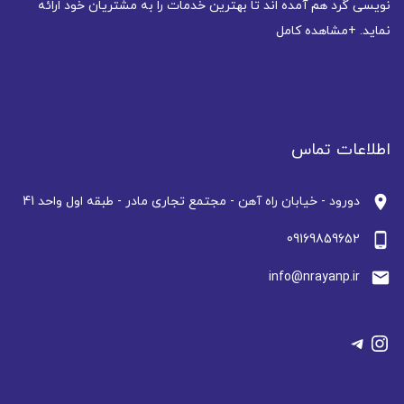
نویسی گرد هم آمده اند تا بهترین خدمات را به مشتریان خود ارائه
نماید.
+مشاهده کامل
اطلاعات تماس
location_on
دورود - خیابان راه آهن - مجتمع تجاری مادر - طبقه اول واحد 41
phone_android
09169859652
email
info@nrayanp.ir
تلگرام
اینستاگرم