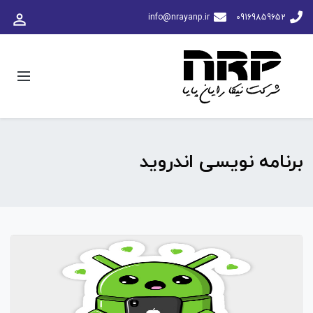
perm_identity
info@nrayanp.ir
09169859652
برنامه نویسی اندروید